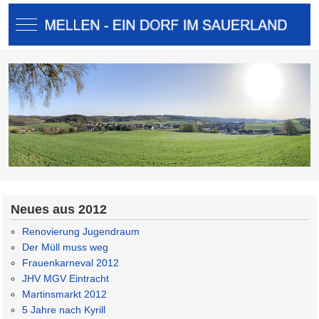
Mobile Menu Toggle
Neues aus 2012
Renovierung Jugendraum
Der Müll muss weg
Frauenkarneval 2012
JHV MGV Eintracht
Martinsmarkt 2012
5 Jahre nach Kyrill