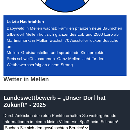
Letzte Nachrichten
Babywald in Mellen wächst: Familien pflanzen neue Bäumchen
Silberdorf Mellen holt sich glänzendes Lob und 2500 Euro ab
Martinsmarkt in Mellen wächst: 70 Aussteller locken Besucher
an
Mellen: Großbaustellen und sprudelnde Kleinprojekte
Preis schweißt zusammen: Ganz Mellen zieht für den
Wettbewerbserfolg an einem Strang
Wetter in Mellen
Landeswettbewerb – „Unser Dorf hat
Zukunft“ - 2025
Durch Anklicken der roten Punkte erhalten Sie weitergehende
Informationen in eienm kleien Video. Viel Spaß beim Schauen!