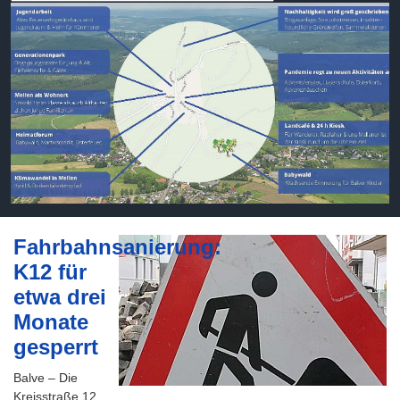
Fahrbahnsanierung:
K12 für
etwa drei
Monate
gesperrt
Balve – Die
Kreisstraße 12