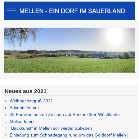
Mobile Menu Toggle
Neues aus 2021
Weihnachstgruß 2021
Adventsfenster
42 Familien setzen Zeichen auf Borkenkäfer-Wüstfläche
Mellen feiert
"Backkunst“ in Mellen soll wieder aufleben
Einladung zum Schnadegang rund um das Golddorf Mellen !