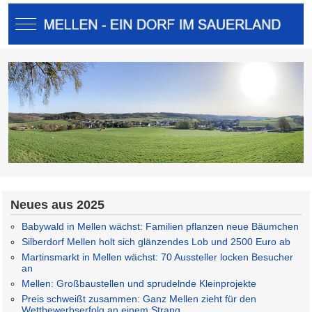
Mobile Menu Toggle
Neues aus 2025
Babywald in Mellen wächst: Familien pflanzen neue Bäumchen
Silberdorf Mellen holt sich glänzendes Lob und 2500 Euro ab
Martinsmarkt in Mellen wächst: 70 Aussteller locken Besucher
an
Mellen: Großbaustellen und sprudelnde Kleinprojekte
Preis schweißt zusammen: Ganz Mellen zieht für den
Wettbewerbserfolg an einem Strang