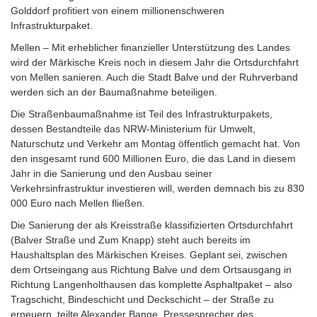
Golddorf profitiert von einem millionenschweren
Infrastrukturpaket.
Mellen – Mit erheblicher finanzieller Unterstützung des Landes
wird der Märkische Kreis noch in diesem Jahr die Ortsdurchfahrt
von Mellen sanieren. Auch die Stadt Balve und der Ruhrverband
werden sich an der Baumaßnahme beteiligen.
Die Straßenbaumaßnahme ist Teil des Infrastrukturpakets,
dessen Bestandteile das NRW-Ministerium für Umwelt,
Naturschutz und Verkehr am Montag öffentlich gemacht hat. Von
den insgesamt rund 600 Millionen Euro, die das Land in diesem
Jahr in die Sanierung und den Ausbau seiner
Verkehrsinfrastruktur investieren will, werden demnach bis zu 830
000 Euro nach Mellen fließen.
Die Sanierung der als Kreisstraße klassifizierten Ortsdurchfahrt
(Balver Straße und Zum Knapp) steht auch bereits im
Haushaltsplan des Märkischen Kreises. Geplant sei, zwischen
dem Ortseingang aus Richtung Balve und dem Ortsausgang in
Richtung Langenholthausen das komplette Asphaltpaket – also
Tragschicht, Bindeschicht und Deckschicht – der Straße zu
erneuern, teilte Alexander Bange, Pressesprecher des