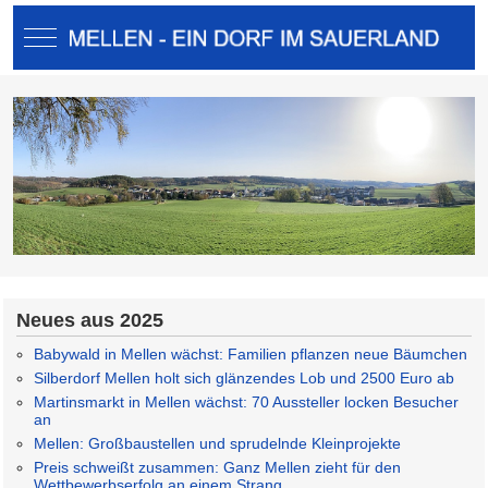
Mobile Menu Toggle
Neues aus 2025
Babywald in Mellen wächst: Familien pflanzen neue Bäumchen
Silberdorf Mellen holt sich glänzendes Lob und 2500 Euro ab
Martinsmarkt in Mellen wächst: 70 Aussteller locken Besucher
an
Mellen: Großbaustellen und sprudelnde Kleinprojekte
Preis schweißt zusammen: Ganz Mellen zieht für den
Wettbewerbserfolg an einem Strang