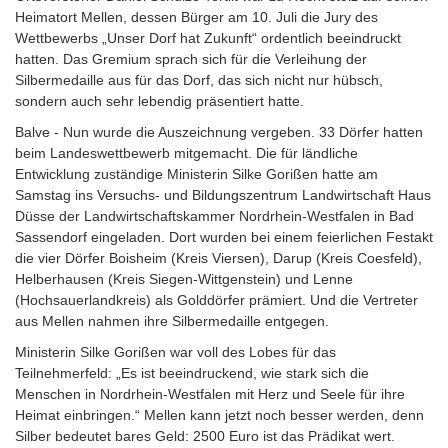
Heimatort Mellen, dessen Bürger am 10. Juli die Jury des
Wettbewerbs „Unser Dorf hat Zukunft“ ordentlich beeindruckt
hatten. Das Gremium sprach sich für die Verleihung der
Silbermedaille aus für das Dorf, das sich nicht nur hübsch,
sondern auch sehr lebendig präsentiert hatte.
Balve - Nun wurde die Auszeichnung vergeben. 33 Dörfer hatten
beim Landeswettbewerb mitgemacht. Die für ländliche
Entwicklung zuständige Ministerin Silke Gorißen hatte am
Samstag ins Versuchs- und Bildungszentrum Landwirtschaft Haus
Düsse der Landwirtschaftskammer Nordrhein-Westfalen in Bad
Sassendorf eingeladen. Dort wurden bei einem feierlichen Festakt
die vier Dörfer Boisheim (Kreis Viersen), Darup (Kreis Coesfeld),
Helberhausen (Kreis Siegen-Wittgenstein) und Lenne
(Hochsauerlandkreis) als Golddörfer prämiert. Und die Vertreter
aus Mellen nahmen ihre Silbermedaille entgegen.
Ministerin Silke Gorißen war voll des Lobes für das
Teilnehmerfeld: „Es ist beeindruckend, wie stark sich die
Menschen in Nordrhein-Westfalen mit Herz und Seele für ihre
Heimat einbringen.“ Mellen kann jetzt noch besser werden, denn
Silber bedeutet bares Geld: 2500 Euro ist das Prädikat wert.