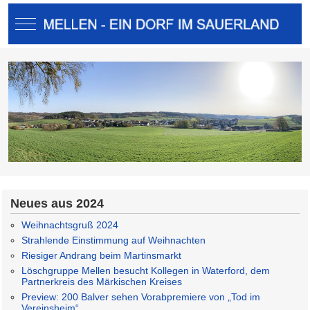
Mobile Menu Toggle
Neues aus 2024
Weihnachtsgruß 2024
Strahlende Einstimmung auf Weihnachten
Riesiger Andrang beim Martinsmarkt
Löschgruppe Mellen besucht Kollegen in Waterford, dem
Partnerkreis des Märkischen Kreises
Preview: 200 Balver sehen Vorabpremiere von „Tod im
Vereinsheim“